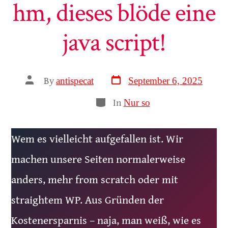
hm, dieses blöde eine
java script!
Post
Post
By
September 6, 2025
antispecat
author
date
Categories
In
Nur so
Wem es vielleicht aufgefallen ist. Wir
machen unsere Seiten normalerweise
anders, mehr from scratch oder mit
straightem WP. Aus Gründen der
Kostenersparnis – naja, man weiß, wie es