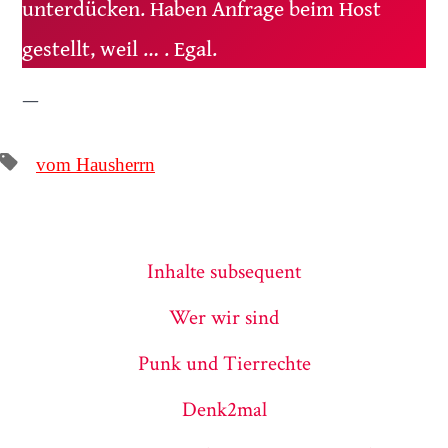
unterdücken. Haben Anfrage beim Host
gestellt, weil … . Egal.
—
Tags
vom Hausherrn
Inhalte subsequent
Wer wir sind
Punk und Tierrechte
Denk2mal